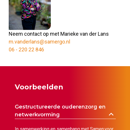
Neem contact op met Marieke van der Lans
m.vanderlans@samergo.nl
06 - 220 22 846
Voorbeelden
Gestructureerde ouderenzorg en
netwerkvorming
In samenwerking en samenhang met Samen voor