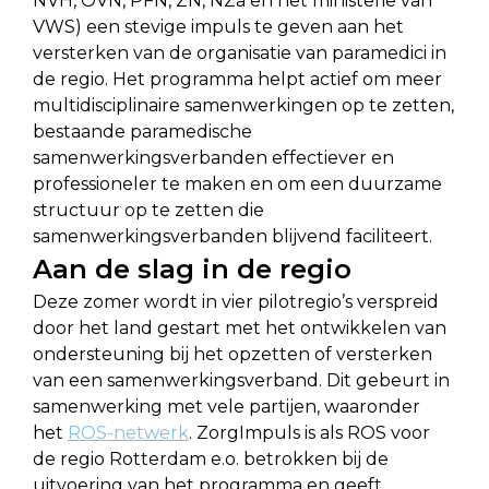
NVH, OVN, PFN, ZN, NZa en het ministerie van
VWS) een stevige impuls te geven aan het
versterken van de organisatie van paramedici in
de regio. Het programma helpt actief om meer
multidisciplinaire samenwerkingen op te zetten,
bestaande paramedische
samenwerkingsverbanden effectiever en
professioneler te maken en om een duurzame
structuur op te zetten die
samenwerkingsverbanden blijvend faciliteert.
Aan de slag in de regio
Deze zomer wordt in vier pilotregio’s verspreid
door het land gestart met het ontwikkelen van
ondersteuning bij het opzetten of versterken
van een samenwerkingsverband. Dit gebeurt in
samenwerking met vele partijen, waaronder
het
ROS-netwerk
. ZorgImpuls is als ROS voor
de regio Rotterdam e.o. betrokken bij de
uitvoering van het programma en geeft