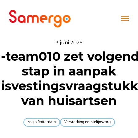
Ga naar de inhoud
3 juni 2025
-team010 zet volgen
stap in aanpak
isvestingsvraagstuk
van huisartsen
regio Rotterdam
Versterking eerstelijnszorg