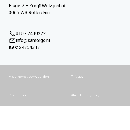
Etage 7 – Zorg&Welzijnshub
3065 WB Rotterdam
010 - 2410222
info@samergo.nl
KvK
: 24354313
Algemene voorwaarden
Privacy
Disclaimer
Klachtenregeling