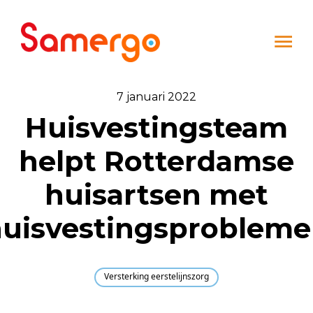
Ga naar de inhoud
7 januari 2022
Huisvestingsteam
helpt Rotterdamse
huisartsen met
uisvestingsproblem
Versterking eerstelijnszorg