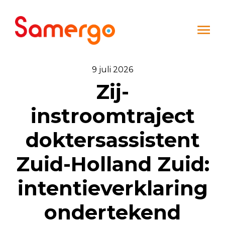
Ga naar de inhoud
9 juli 2026
Zij-
instroomtraject
doktersassistent
Zuid-Holland Zuid:
intentieverklaring
ondertekend