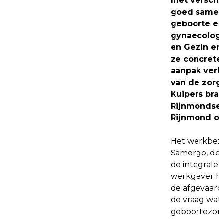
met verschi
goed samen
geboorte e
gynaecolog
en Gezin e
ze concrete
aanpak verb
van de zorg
Kuipers br
Rijnmondse
Rijnmond o
Het werkbez
Samergo, de 
de integrale
werkgever h
de afgevaar
de vraag wa
geboortezor