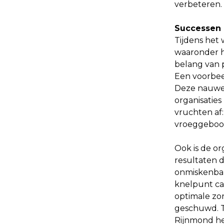
verbeteren.
Successen 
Tijdens het 
waaronder h
belang van 
Een voorbeel
Deze nauwe 
organisaties
vruchten af:
vroeggeboor
Ook is de o
resultaten 
onmiskenbar
knelpunt ca
optimale zo
geschuwd. T
Rijnmond he