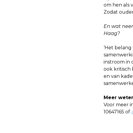
om hen als v
Zodat ouder
En wat neemt
Haag?
‘Het belang 
samenwerkin
instroom in 
ook kritisch
en van kader
samenwerke
Meer wete
Voor meer i
10647165 of