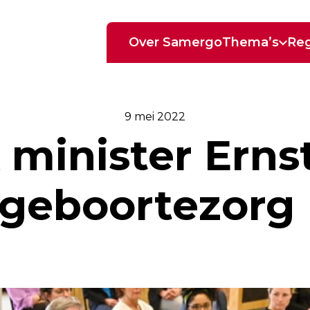
Over Samergo
Thema’s
Reg
9 mei 2022
minister Ernst
e geboortezorg