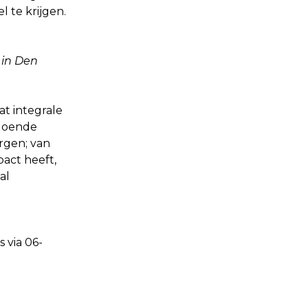
 te krijgen.
 in Den
at integrale
ldoende
rgen; van
pact heeft,
al
 via 06-