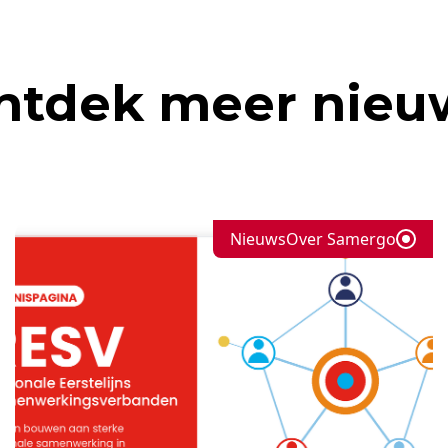
ntdek meer nieu
Nieuws
Over Samergo