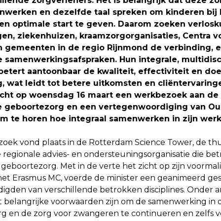
llende zorgverleners. Het is belangrijk dat deze z
werken en dezelfde taal spreken om kinderen bij
en optimale start te geven. Daarom zoeken verlosk
en, ziekenhuizen, kraamzorgorganisaties, Centra v
n gemeenten in de regio Rijnmond de verbinding, 
 samenwerkingsafspraken. Hun integrale, multidisci
etert aantoonbaar de kwaliteit, effectiviteit en do
, wat leidt tot betere uitkomsten en cliëntervaringe
acht op woensdag 16 maart een werkbezoek aan de
 geboortezorg en een vertegenwoordiging van Ou
m te horen hoe integraal samenwerken in zijn werk
oek vond plaats in de Rotterdam Science Tower, de thui
regionale advies- en ondersteuningsorganisatie die betr
 geboortezorg. Met in de verte het zicht op zijn voormal
et Erasmus MC, voerde de minister een geanimeerd ge
digden van verschillende betrokken disciplines. Onder 
t belangrijke voorwaarden zijn om de samenwerking in d
g en de zorg voor zwangeren te continueren en zelfs v