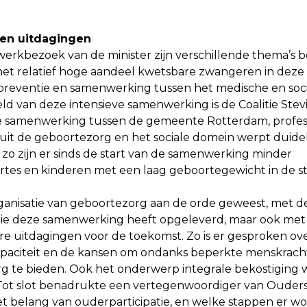
en uitdagingen
werkbezoek van de minister zijn verschillende thema’s 
et relatief hoge aandeel kwetsbare zwangeren in deze 
preventie en samenwerking tussen het medische en soci
d van deze intensieve samenwerking is de Coalitie Stevi
samenwerking tussen de gemeente Rotterdam, profess
 uit de geboortezorg en het sociale domein werpt duideli
 zo zijn er sinds de start van de samenwerking minder
tes en kinderen met een laag geboortegewicht in de st
rganisatie van geboortezorg aan de orde geweest, met d
die deze samenwerking heeft opgeleverd, maar ook met
e uitdagingen voor de toekomst. Zo is er gesproken ov
paciteit en de kansen om ondanks beperkte menskrach
rg te bieden. Ook het onderwerp integrale bekostiging 
ot slot benadrukte een vertegenwoordiger van Ouders
t belang van ouderparticipatie, en welke stappen er w