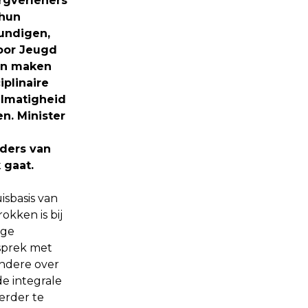
orgverleners
 hun
undigen,
oor Jeugd
en maken
plinaire
elmatigheid
n. Minister
ders van
 gaat.
sbasis van
okken is bij
ige
sprek met
andere over
e integrale
erder te