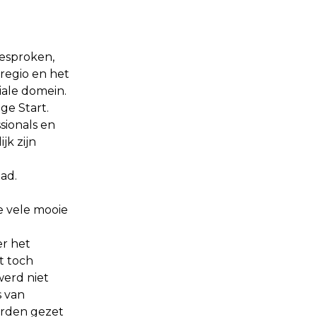
besproken,
regio en het
ale domein.
ge Start.
ionals en
jk zijn
ad.
e vele mooie
er het
t toch
werd niet
 van
orden gezet