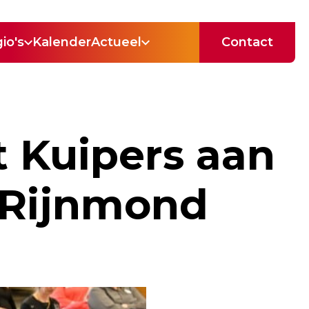
io's
Kalender
Actueel
Contact
 Kuipers aan
 Rijnmond