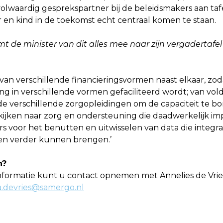
olwaardig gesprekspartner bij de beleidsmakers aan tafel
 en kind in de toekomst echt centraal komen te staan.
 de minister van dit alles mee naar zijn vergadertafel
van verschillende financieringsvormen naast elkaar, zod
g in verschillende vormen gefaciliteerd wordt; van vo
de verschillende zorgopleidingen om de capaciteit te bo
 kijken naar zorg en ondersteuning die daadwerkelijk im
s voor het benutten en uitwisselen van data die integra
n verder kunnen brengen.’
n?
nformatie kunt u contact opnemen met Annelies de Vries
a.devries@samergo.nl