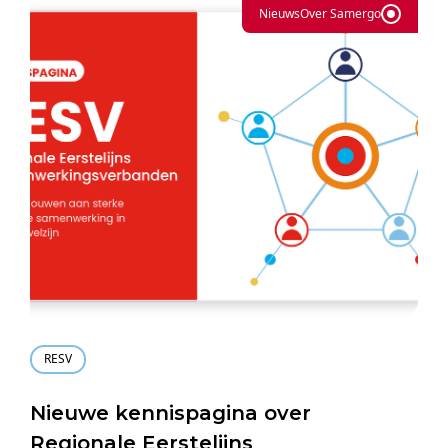
Nieuws
Over Samergo
RESV
Nieuwe kennispagina over
Regionale Eerstelijns