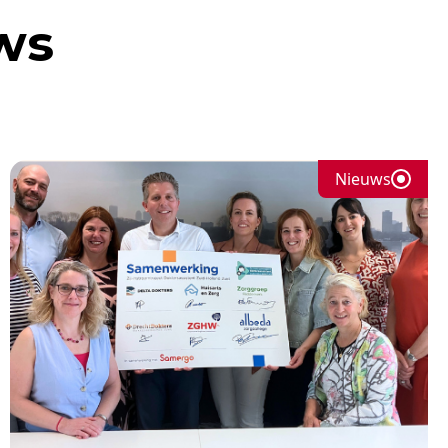
ws
Nieuws