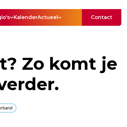
io's
Kalender
Actueel
Contact
t? Zo komt je
verder.
erband