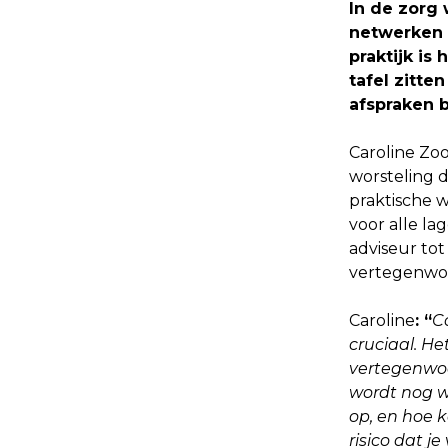
In de zorg
netwerken 
praktijk is
tafel zitte
afspraken b
Caroline Zoo
worsteling d
praktische 
voor alle la
adviseur to
vertegenwoo
Caroline
: “
C
cruciaal. H
vertegenwoo
wordt nog w
op, en hoe k
risico dat j