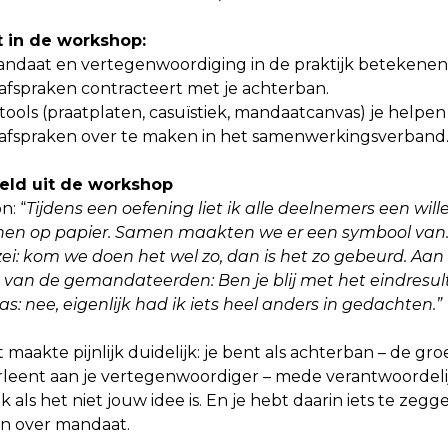
t in de workshop:
ndaat en vertegenwoordiging in de praktijk betekenen
 afspraken contracteert met je achterban.
tools (praatplaten, casuïstiek, mandaatcanvas) je helpen
afspraken over te maken in het samenwerkingsverband
eld uit de workshop
n: “
Tijdens een oefening liet ik alle deelnemers een will
nen op papier. Samen maakten we er een symbool van
ei: kom we doen het wel zo, dan is het zo gebeurd. Aan
n van de gemandateerden: Ben je blij met het eindresul
: nee, eigenlijk had ik iets heel anders in gedachten.”
aakte pijnlijk duidelijk: je bent als achterban – de gro
leent aan je vertegenwoordiger – mede verantwoordelij
k als het niet jouw idee is. En je hebt daarin iets te zegge
jn over mandaat.