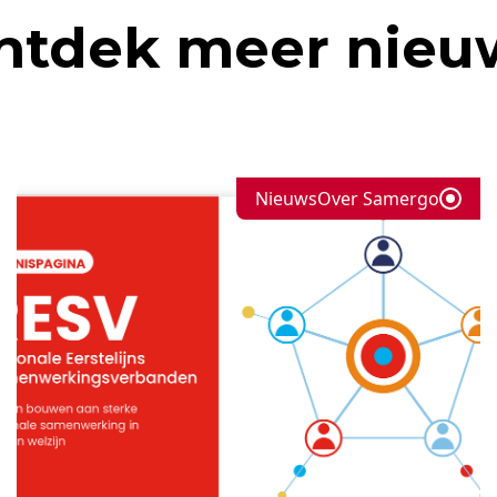
ntdek meer nieu
Nieuws
Over Samergo