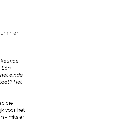
.
 om hier
.
ekeurige
. Eén
 het einde
taat? Het
ep die
k voor het
n – mits er