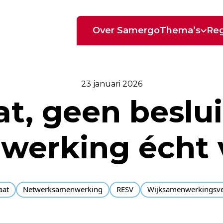
Over Samergo
Thema’s
Reg
23 januari 2026
, geen beslui
erking écht 
aat
Netwerksamenwerking
RESV
Wijksamenwerkingsv