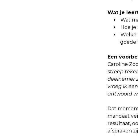
Wat je leer
Wat ma
Hoe je
Welke 
goede 
Een voorbe
Caroline Zoo
streep teke
deelnemer z
vroeg ik ee
antwoord was
Dat moment m
mandaat ver
resultaat, oo
afspraken zi