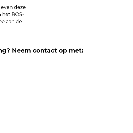
 geven deze
n het ROS-
ee aan de
ng? Neem contact op met: