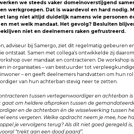
 werken we steeds vaker domeinoverstijgend samen
en werkgroepen. Dat is waardevol en hard nodig. M
 het lang niet altijd duidelijk namens wie personen é
n en met welk mandaat. Het gevolg? Besluiten blijve
eklijven niet en deelnemers raken gefrustreerd.
n, adviseur bij Samergo, ziet dit regelmatig gebeuren 
ie ontstaat. Samen met collega’s ontwikkelde zij daaro
workshop over mandaat en contracteren. De workshop is
gen in organisaties – van bestuurder tot verpleegkundige
t inwoner – en geeft deelnemers handvatten om hun rol 
rdiger van hun achterban stevig neer te zetten.
ontracteren tussen vertegenwoordiger en achterban is 
et gaat om heldere afspraken tussen de gemandateerd
rdiger en de achterban én de wisselwerking tussen he
el eens vergeten. Welke opdracht neem je mee, hoe haa
oppel je vervolgens terug? Als dit niet goed geregeld is, 
e vooral “trekt aan een dood paard”.