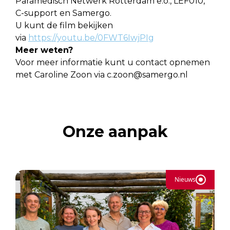
Paramedisch Netwerk Rotterdam e.o., LEF010,
C-support en Samergo.
U kunt de film bekijken
via
https://youtu.be/0FWT6IwjPIg
Meer weten?
Voor meer informatie kunt u contact opnemen
met Caroline Zoon via c.zoon@samergo.nl
Onze aanpak
Nieuws