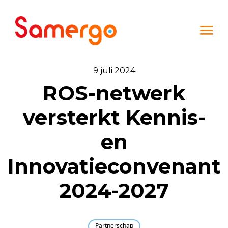
Ga naar de inhoud
9 juli 2024
ROS-netwerk
versterkt Kennis-
en
Innovatieconvenant
2024-2027
Partnerschap