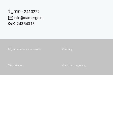
010 - 2410222
info@samergo.nl
KvK
: 24354313
Algemene voorwaarden
Privacy
Disclaimer
Klachtenregeling