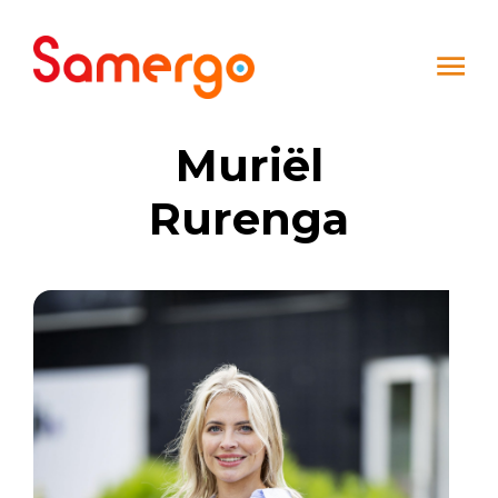
Ga naar de inhoud
Muriël
Rurenga