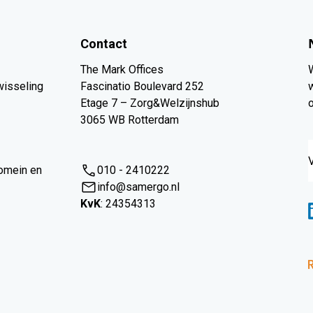
Contact
The Mark Offices
wisseling
Fascinatio Boulevard 252
w
Etage 7 – Zorg&Welzijnshub
3065 WB Rotterdam
omein en
010 - 2410222
info@samergo.nl
KvK
: 24354313