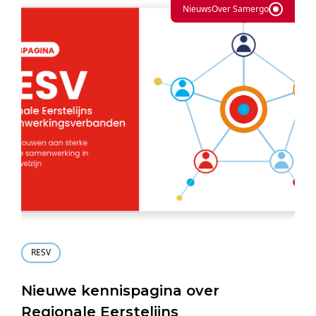
Nieuws
Over Samergo
RESV
Nieuwe kennispagina over
Regionale Eerstelijns