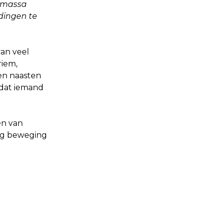
ermassa
dingen te
van veel
riem,
en naasten
 dat iemand
en van
ig beweging