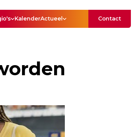
io's
Kalender
Actueel
Contact
worden