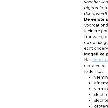
voor het li
afgebroken.
doen, wordt 
De eerste 
Voordat onde
kleinere por
trouwring of
op de hoogt
echt onderv
Mogelijke 
Het
Kennis
ondervoedin
leiden tot:
vermin
afneme
vermin
slecht
slech
groter