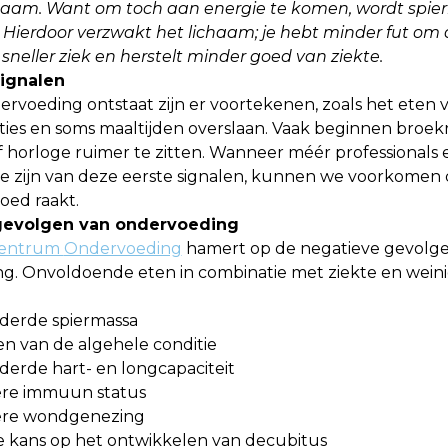
chaam. Want om toch aan energie te komen, wordt spi
 Hierdoor verzwakt het lichaam; je hebt minder fut om 
sneller ziek en herstelt minder goed van ziekte.
signalen
rvoeding ontstaat zijn er voortekenen, zoals het eten 
ties en soms maaltijden overslaan. Vaak beginnen broek
 horloge ruimer te zitten. Wanneer méér professionals 
e zijn van deze eerste signalen, kunnen we voorkomen
oed raakt.
gevolgen van ondervoeding
centrum
Ondervoeding
hamert op de negatieve gevolg
g. Onvoldoende eten in combinatie met ziekte en wein
derde spiermassa
n van de algehele conditie
derde hart- en longcapaciteit
ere immuun status
tere wondgenezing
e kans op het ontwikkelen van decubitus