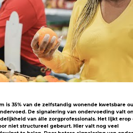
am is 35% van de zelfstandig wonende kwetsbare o
ondervoed. De signalering van ondervoeding valt o
elijkheid van álle zorgprofessionals. Het lijkt erop
oor niet structureel gebeurt. Hier valt nog veel