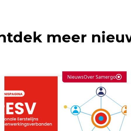
ntdek meer nieu
Nieuws
Over Samergo