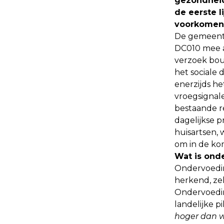
gezondheid
de eerste 
voorkome
De gemeente
DC010 mee aa
verzoek bou
het sociale
enerzijds he
vroegsignal
bestaande r
dagelijkse p
huisartsen,
om in de ko
Wat is ond
Ondervoeding
herkend, zel
Ondervoedin
landelijke pi
hoger dan w