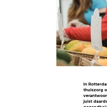
In Rotterd
thuiszorg 
verantwoord
juist daard