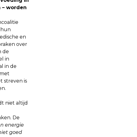
rvoeding in
n – worden
oalitie
p hun
edische en
praken over
n de
l in
l in de
 met
et streven is
ren.
 niet altijd
nken. De
an energie
niet goed