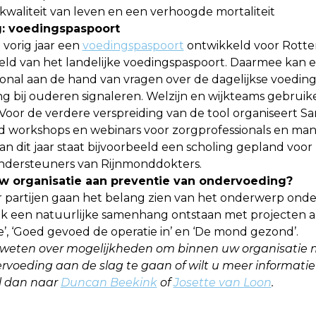
 kwaliteit van leven en een verhoogde mortaliteit
g: voedingspaspoort
 vorig jaar een
voedingspaspoort
ontwikkeld voor Rott
eld van het landelijke voedingspaspoort. Daarmee kan e
ional aan de hand van vragen over de dagelijkse voeding
g bij ouderen signaleren. Welzijn en wijkteams gebruik
 Voor de verdere verspreiding van de tool organiseert 
d workshops en webinars voor zorgprofessionals en man
an dit jaar staat bijvoorbeeld een scholing gepland voor
ondersteuners van Rijnmonddokters.
w organisatie aan preventie van ondervoeding?
 partijen gaan het belang zien van het onderwerp onde
ok een natuurlijke samenhang ontstaan met projecten a
e’, ‘Goed gevoed de operatie in’ en ‘De mond gezond’.
 weten over mogelijkheden om binnen uw organisatie 
voeding aan de slag te gaan of wilt u meer informatie
il dan naar
Duncan Beekink
of
Josette van Loon
.