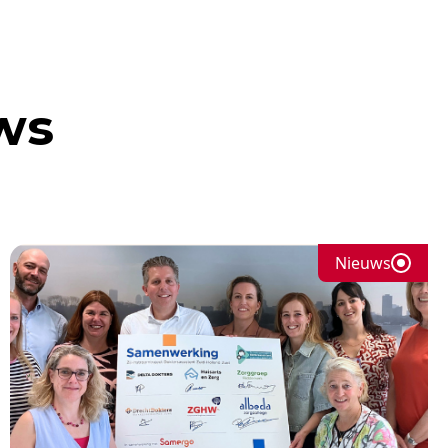
ws
Nieuws