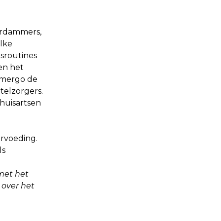
erdammers,
lke
sroutines
en het
Samergo de
telzorgers.
 huisartsen
rvoeding.
ls
met het
 over het