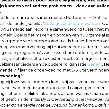
swinst te halen. Door betere signalering van onde
lijn kunnen veel andere problemen – denk aan valle
n.
 Rotterdam doet samen met de Rotterdamse Diëtistenc
n de landelijke pilot ‘
Goed gevoed ouder worden
’. O
wt Samergo aan regionale samenwerking tussen het m
 domein. Doel is het maken en borgen van duurzame afs
t vergroten van kennis en anderzijds het verbeteren va
ering van ondervoeding bij thuiswonende ouderen: zowe
egionale programma’s voor kwetsbare ouderen, als lokaa
raktijk. Behalve met de diëtisten, werkt Samergo samen
 welzijnsaanbieders en de ouderenorganisatie
Genero
. H
mende vijf jaar de ondervoeding met 3-5% te verminde
ervoeding?
 bij kwetsbare ouderen komt vrij vaak voor, maar wordt
fs niet wanneer de oudere in beeld is bij zorgverleners.
g ziet er namelijk vaak anders uit dan we misschien de
lot geeft als definitie:
Bij ondervoeding is het verbruik v
at er aan energie met de voeding binnenkomt. Dat is 