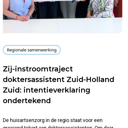
Regionale samenwerking
Zij-instroomtraject
doktersassistent Zuid-Holland
Zuid: intentieverklaring
ondertekend
De huisartsenzorg in de regio staat voor een
groeiend tekort aan doktersassistenten. Om daar