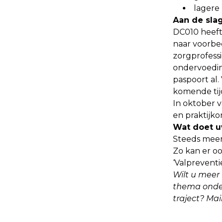
lagere
Aan de sla
DC010 heeft
naar voorbe
zorgprofess
ondervoedin
paspoort al.
komende tij
In oktober v
en praktijk
Wat doet u
Steeds meer
Zo kan er o
‘Valpreventi
Wilt u meer
thema onder
traject? Ma