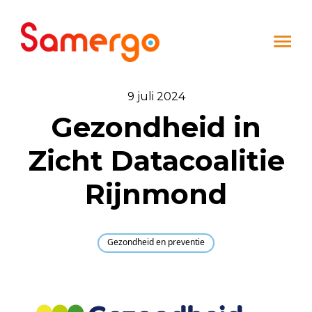
Ga naar de inhoud
9 juli 2024
Gezondheid in
Zicht Datacoalitie
Rijnmond
Gezondheid en preventie