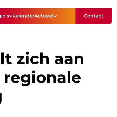
io's
Kalender
Actueel
Contact
t zich aan
 regionale
g