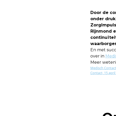
Door de co
onder druk
ZorgImpuls
Rijnmond e
continuïtei
waarborgen
En met succe
over in
Medi
Meer weten
Medisch Contact
Contact, 15 april