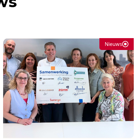
ws
Nieuws