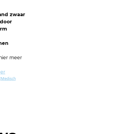
and zwaar
 door
orm
nnen
hier meer
er
 (Medisch