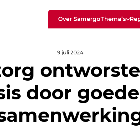
Over Samergo
Thema’s
Reg
9 juli 2024
org ontworstel
sis door goede
samenwerkin