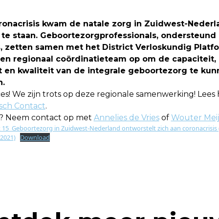
ronacrisis kwam de natale zorg in Zuidwest-Nederl
 te staan. Geboortezorgprofessionals, ondersteund
, zetten samen met het District Verloskundig Platf
en regionaal coördinatieteam op om de capaciteit,
t en kwaliteit van de integrale geboortezorg te ku
.
s! We zijn trots op deze regionale samenwerking! Lees 
sch Contact
.
? Neem contact op met
Annelies de Vries
of
Wouter Meij
 15_Geboortezorg in Zuidwest-Nederland ontworstelt zich aan coronacrisis
 2021)
Download