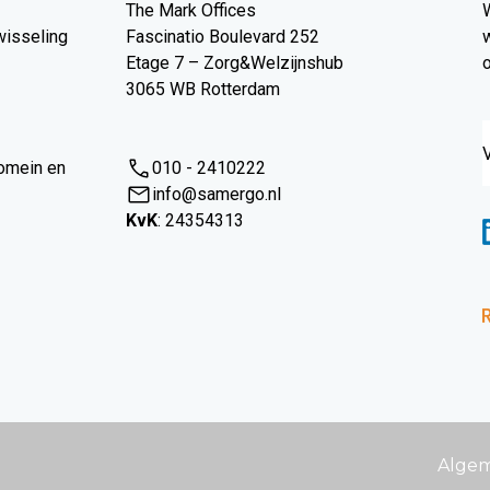
The Mark Offices
wisseling
Fascinatio Boulevard 252
w
Etage 7 – Zorg&Welzijnshub
3065 WB Rotterdam
omein en
010 - 2410222
info@samergo.nl
KvK
: 24354313
Alge