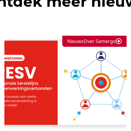
ntdek meer nieu
Nieuws
Over Samergo