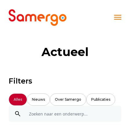
Ga naar de inhoud
Actueel
Filters
Alles
Nieuws
Over Samergo
Publicaties