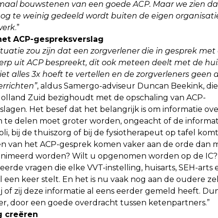
lemaal bouwstenen van een goede ACP. Maar we zien da
og te weinig gedeeld wordt buiten de eigen organisatie
werk
.”
het ACP-gespreksverslag
ituatie zou zijn dat een zorgverlener die in gesprek me
rp uit ACP bespreekt, dit ook meteen deelt met de huis
et alles 3x hoeft te vertellen en de zorgverleners geen
errichten”
, aldus Samergo-adviseur Duncan Beekink, die 
Holland Zuid bezighoudt met de opschaling van ACP-
lagen. Het besef dat het belangrijk is om informatie o
 te delen moet groter worden, ongeacht of de informat
li, bij de thuiszorg of bij de fysiotherapeut op tafel komt
 van het ACP-gesprek komen vaker aan de orde dan 
animeerd worden? Wilt u opgenomen worden op de IC? 
erde vragen die elke VVT-instelling, huisarts, SEH-arts
el een keer stelt. En het is nu vaak nog aan de oudere ze
j of zij deze informatie al eens eerder gemeld heeft. Du
er, door een goede overdracht tussen ketenpartners.”
 creëren