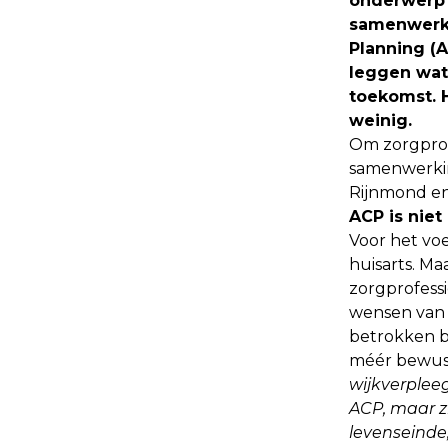
onderwerp 
samenwerki
Planning (
leggen wat 
toekomst. H
weinig.
Om zorgprof
samenwerkin
Rijnmond en
ACP is niet
Voor het vo
huisarts. Ma
zorgprofessi
wensen van 
betrokken bi
méér bewust
wijkverplee
ACP, maar zi
levenseinde,