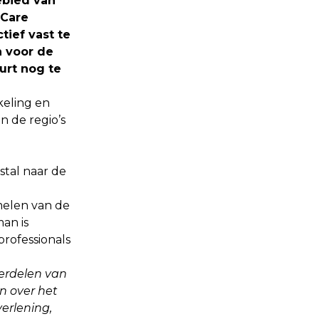
ebied van
 Care
ief vast te
n voor de
urt nog te
keling en
 de regio’s
tal naar de
melen van de
an is
professionals
erdelen van
an over het
erlening,