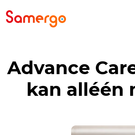
Ga naar de inhoud
Advance Care
kan alléén