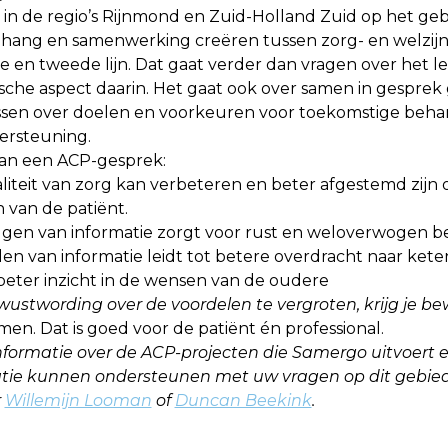
 in de regio’s Rijnmond en Zuid-Holland Zuid op het ge
ang en samenwerking creëren tussen zorg- en welzijns
e en tweede lijn. Dat gaat verder dan vragen over het l
sche aspect daarin. Het gaat ook over samen in gesprek
ssen over doelen en voorkeuren voor toekomstige beha
dersteuning.
an een ACP-gesprek:
liteit van zorg kan verbeteren en beter afgestemd zijn 
 van de patiënt.
ggen van informatie zorgt voor rust en weloverwogen b
len van informatie leidt tot betere overdracht naar ket
 beter inzicht in de wensen van de oudere
wustwording over de voordelen te vergroten, krijg je b
men. Dat is goed voor de patiënt én professional.
nformatie over de ACP-projecten die Samergo uitvoert e
tie kunnen ondersteunen met uw vragen op dit gebied
r
Willemijn Looman
of
Duncan Beekink
.