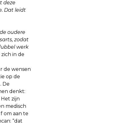
t deze
. Dat leidt
t de oudere
arts, zodat
 dubbel werk
zich in de
ver de wensen
ie op de
. De
men denkt:
Het zijn
 en medisch
lf om aan te
ncan: “dat