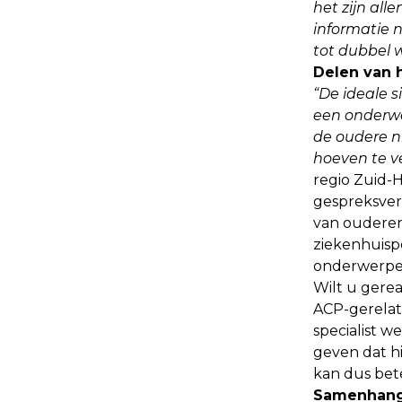
het zijn al
informatie n
tot dubbel 
Delen van 
“De ideale s
een onderwe
de oudere ni
hoeven te v
regio Zuid-
gespreksvers
van ouderen
ziekenhuispo
onderwerpen
Wilt u gere
ACP-gerelate
specialist w
geven dat hi
kan dus bet
Samenhang