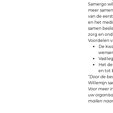
Samergo wil
meer samenh
van de eerst
en het medi
samen besli
zorg en on
Voordelen v
De kwa
wensen
Vastle
Het de
en tot
“Door de be
Willemijn sa
Voor meer i
uw organisa
mailen naa