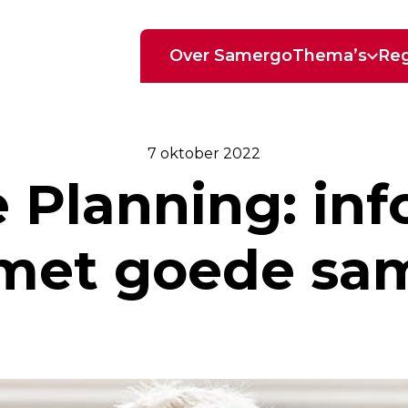
Over Samergo
Thema’s
Reg
7 oktober 2022
 Planning: inf
 met goede s