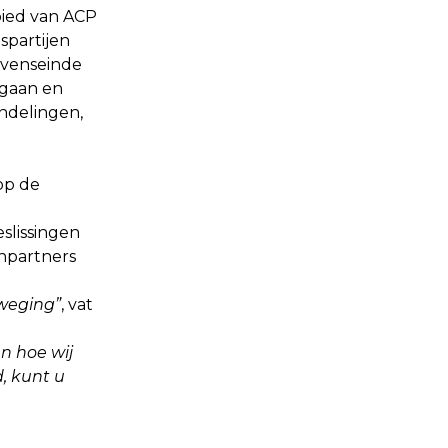
bied van ACP
partijen
evenseinde
 gaan en
ndelingen,
op de
eslissingen
enpartners
eweging”
, vat
n hoe wij
, kunt u