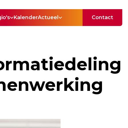
io's
Kalender
Actueel
Contact
ormatiedeling
amenwerking