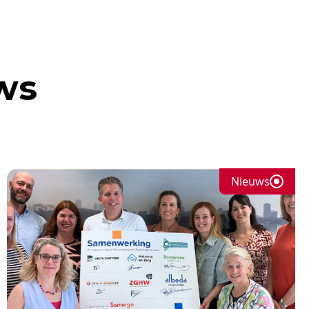
ws
Nieuws