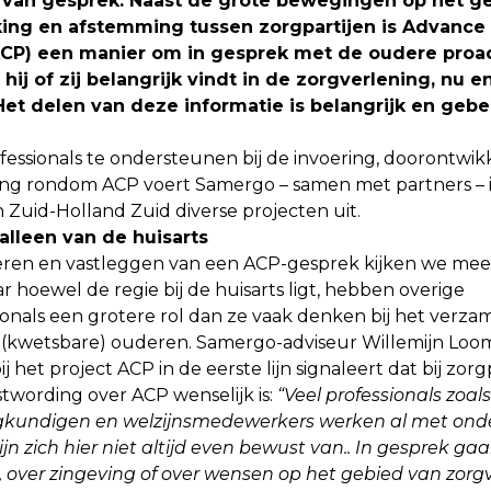
van gesprek. Naast de grote bewegingen op het g
ng en afstemming tussen zorgpartijen is Advance
ACP) een manier om in gesprek met de oudere proact
hij of zij belangrijk vindt in de zorgverlening, nu e
et delen van deze informatie is belangrijk en gebe
essionals te ondersteunen bij de invoering, doorontwik
g rondom ACP voert Samergo – samen met partners – in
 Zuid-Holland Zuid diverse projecten uit.
 alleen van de huisarts
eren en vastleggen van een ACP-gesprek kijken we mees
ar hoewel de regie bij de huisarts ligt, hebben overige
onals een grotere rol dan ze vaak denken bij het verza
(kwetsbare) ouderen. Samergo-adviseur Willemijn Loom
j het project ACP in de eerste lijn signaleert dat bij zorg
wording over ACP wenselijk is:
“Veel professionals zoals
gkundigen en welzijnsmedewerkers werken al met ond
jn zich hier niet altijd even bewust van.. In gesprek ga
 over zingeving of over wensen op het gebied van zorgv