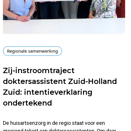
Regionale samenwerking
Zij-instroomtraject
doktersassistent Zuid-Holland
Zuid: intentieverklaring
ondertekend
De huisartsenzorg in de regio staat voor een
groeiend tekort aan doktersassistenten. Om daar