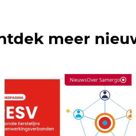
ntdek meer nieu
Nieuws
Over Samergo